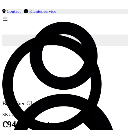
Contact
|
Klantenservice
|
Bartscher Glazenkorf, 16 vakken
SKU:
5320
€
94,80
excl. btw