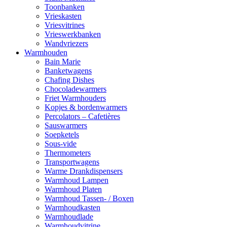
Toonbanken
Vrieskasten
Vriesvitrines
Vrieswerkbanken
Wandvriezers
Warmhouden
Bain Marie
Banketwagens
Chafing Dishes
Chocoladewarmers
Friet Warmhouders
Kopjes & bordenwarmers
Percolators – Cafetières
Sauswarmers
Soepketels
Sous-vide
Thermometers
Transportwagens
Warme Drankdispensers
Warmhoud Lampen
Warmhoud Platen
Warmhoud Tassen- / Boxen
Warmhoudkasten
Warmhoudlade
Warmhoudvitrine