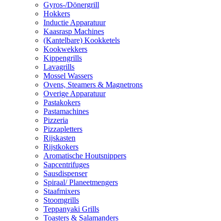
Gyros-/Dönergrill
Hokkers
Inductie Apparatuur
Kaasrasp Machines
(Kantelbare) Kookketels
Kookwekkers
Kippengrills
Lavagrills
Mossel Wassers
Ovens, Steamers & Magnetrons
Overige Apparatuur
Pastakokers
Pastamachines
Pizzeria
Pizzapletters
Rijskasten
Rijstkokers
Aromatische Houtsnippers
Sapcentrifuges
Sausdispenser
Spiraal/ Planeetmengers
Staafmixers
Stoomgrills
Teppanyaki Grills
Toasters & Salamanders