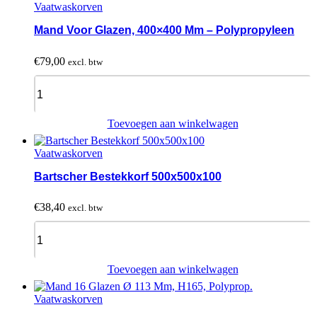
Vaatwaskorven
H130
Mm,
Mand Voor Glazen, 400×400 Mm – Polypropyleen
Polyprop.
quantity
€
79,00
excl. btw
Mand
Voor
Glazen,
400x400
Toevoegen aan winkelwagen
Mm
-
Vaatwaskorven
Polypropyleen
quantity
Bartscher Bestekkorf 500x500x100
€
38,40
excl. btw
Bartscher
Bestekkorf
500x500x100
quantity
Toevoegen aan winkelwagen
Vaatwaskorven