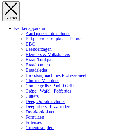
Sluiten
Keukenapparatuur
Aardappelschilmachines
Bakplaten | Grillplaten | Pannen
BBQ
Beenderzagen
Blenders & Milkshakers
Braad/kookpan
Braadpannen
Braadsledes
Broodsnijmachines Professioneel
Churros Machines
Contactgrills / Panini Grills
Crêpe | Wafel | Poffertjes
Cutters
Deeg Opbolmachines
Deegrollers | Pizzarollers
Doorkookplaten
Fornuizen
Friteuses
Groentesnijders