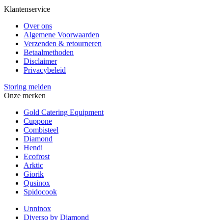
Klantenservice
Over ons
Algemene Voorwaarden
Verzenden & retourneren
Betaalmethoden
Disclaimer
Privacybeleid
Storing melden
Onze merken
Gold Catering Equipment
Cuppone
Combisteel
Diamond
Hendi
Ecofrost
Arktic
Giorik
Qusinox
Spidocook
Unninox
Diverso by Diamond