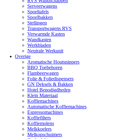
RVS Wandschappen
Serveerwagens
Spoeltafels
Spoelbakken
Stellingen
Transportwagens RVS
Verwarmde Kasten
Wandkasten
Werkbladen
Neutrale Werkunit
Overige
Aromatische Houtsnippers
BBQ Toebehoren
Flambeerwagen
Folie & Foliedispensers
GN Deksels & Bakken
Hotel Benodigdheden
Klein Materiaal
Koffiemachines
Automatische Koffiemachines
Espressomachines
Koffiefilters
Koffiemolens
Melkkoelers
Melkopschuimers