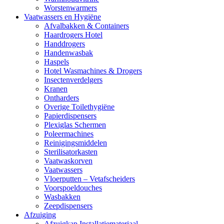
Worstenwarmers
Vaatwassers en Hygiëne
Afvalbakken & Containers
Haardrogers Hotel
Handdrogers
Handenwasbak
Haspels
Hotel Wasmachines & Drogers
Insectenverdelgers
Kranen
Ontharders
Overige Toilethygiëne
Papierdispensers
Plexiglas Schermen
Poleermachines
Reinigingsmiddelen
Sterilisatorkasten
Vaatwaskorven
Vaatwassers
Vloerputten – Vetafscheiders
Voorspoeldouches
Wasbakken
Zeepdispensers
Afzuiging
Afzuigkap Installatiemateriaal