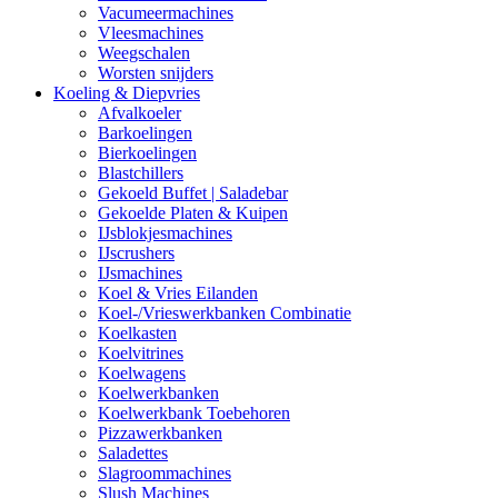
Vacumeermachines
Vleesmachines
Weegschalen
Worsten snijders
Koeling & Diepvries
Afvalkoeler
Barkoelingen
Bierkoelingen
Blastchillers
Gekoeld Buffet | Saladebar
Gekoelde Platen & Kuipen
IJsblokjesmachines
IJscrushers
IJsmachines
Koel & Vries Eilanden
Koel-/Vrieswerkbanken Combinatie
Koelkasten
Koelvitrines
Koelwagens
Koelwerkbanken
Koelwerkbank Toebehoren
Pizzawerkbanken
Saladettes
Slagroommachines
Slush Machines