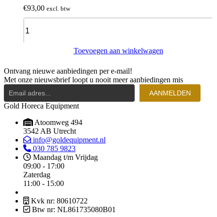
€
93,00
excl. btw
Mand
Voor
Glazen
Ø110
Toevoegen aan winkelwagen
Mm,
400x400
Ontvang nieuwe aanbiedingen per e-mail!
Mm
Met onze nieuwsbrief loopt u nooit meer aanbiedingen mis
Rilsan
quantity
AANMELDEN
Gold Horeca Equipment
Atoomweg 494
3542 AB Utrecht
info@goldequipment.nl
030 785 9823
Maandag t/m Vrijdag
09:00 - 17:00
Zaterdag
11:00 - 15:00
Kvk nr: 80610722
Btw nr: NL861735080B01