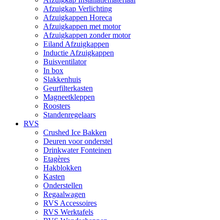
Afzuigkap Verlichting
Afzuigkappen Horeca
Afzuigkappen met motor
Afzuigkappen zonder motor
Eiland Afzuigkappen
Inductie Afzuigkappen
Buisventilator
In box
Slakkenhuis
Geurfilterkasten
Magneetkleppen
Roosters
Standenregelaars
RVS
Crushed Ice Bakken
Deuren voor onderstel
Drinkwater Fonteinen
Etagères
Hakblokken
Kasten
Onderstellen
Regaalwagen
RVS Accessoires
RVS Werktafels