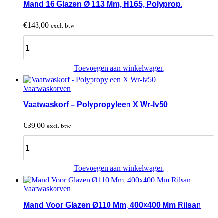
Mand 16 Glazen Ø 113 Mm, H165, Polyprop.
€
148,00
excl. btw
Mand
16
Glazen
Ø
Toevoegen aan winkelwagen
113
Mm,
Vaatwaskorven
H165,
Polyprop.
Vaatwaskorf – Polypropyleen X Wr-lv50
quantity
€
39,00
excl. btw
Vaatwaskorf
-
Polypropyleen
X
Toevoegen aan winkelwagen
Wr-
lv50
Vaatwaskorven
quantity
Mand Voor Glazen Ø110 Mm, 400×400 Mm Rilsan