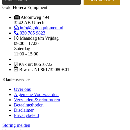
|
Gold Horeca Equipment
230V
|
Atoomweg 494
880x700x390/520mm
3542 AB Utrecht
quantity
info@goldequipment.nl
030 785 9823
Maandag t/m Vrijdag
09:00 - 17:00
Zaterdag
11:00 - 15:00
Kvk nr: 80610722
Btw nr: NL861735080B01
Klantenservice
Over ons
Algemene Voorwaarden
Verzenden & retourneren
Betaalmethoden
Disclaimer
Privacybeleid
Storing melden