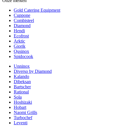
Onze merken
Gold Catering Equipment
Cuppone
Combisteel
Diamond
Hendi
Ecofrost
Arktic
Giorik
Qusinox
Spidocook
Unninox
Diverso by Diamond
Kalando
Dibeksan
Bartscher
Rational
Sola
Hoshizaki
Hobart
Naomi Grills
Turbochef
Leventi