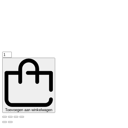
Dakunit
Koel
6-
10,4
M3
|
Combisteel
quantity
Toevoegen aan winkelwagen