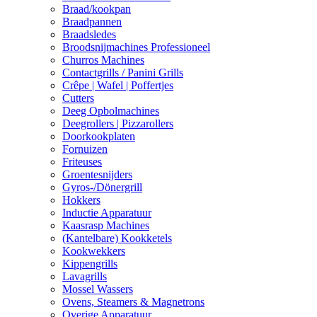
Braad/kookpan
Braadpannen
Braadsledes
Broodsnijmachines Professioneel
Churros Machines
Contactgrills / Panini Grills
Crêpe | Wafel | Poffertjes
Cutters
Deeg Opbolmachines
Deegrollers | Pizzarollers
Doorkookplaten
Fornuizen
Friteuses
Groentesnijders
Gyros-/Dönergrill
Hokkers
Inductie Apparatuur
Kaasrasp Machines
(Kantelbare) Kookketels
Kookwekkers
Kippengrills
Lavagrills
Mossel Wassers
Ovens, Steamers & Magnetrons
Overige Apparatuur