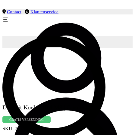
Contact
|
Klantenservice
|
Dakunit Koel 6-10,4 M3 | Combisteel
GRATIS VERZENDING
SKU:
7492.0040