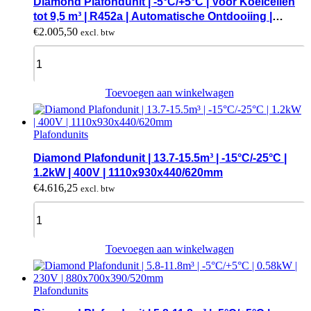
Diamond Plafondunit | -5°C/+5°C | Voor Koelcellen
tot 9,5 m³ | R452a | Automatische Ontdooiing |
880x700x390mm
€
2.005,50
excl. btw
Diamond
Plafondunit
|
-5°C/+5°C
Toevoegen aan winkelwagen
|
Voor
Koelcellen
Plafondunits
tot
9,5
Diamond Plafondunit | 13.7-15.5m³ | -15°C/-25°C |
m³
1.2kW | 400V | 1110x930x440/620mm
|
€
4.616,25
excl. btw
R452a
|
Diamond
Automatische
Plafondunit
Ontdooiing
|
|
13.7-
Toevoegen aan winkelwagen
880x700x390mm
15.5m³
quantity
|
-15°C/-25°C
Plafondunits
|
1.2kW