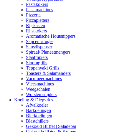
Pastakokers
Pastamachines
Pizzeria
Pizzapletters
Rijskasten
Rijstkokers
Aromatische Houtsnippers
Sapcentrifuges
Sausdispenser
Spiraal/ Planeetmengers
Staafmixers
Stoomgrills
Teppanyaki Grills
Toasters & Salamanders
Vacumeermachines
Vleesmachines
Weegschalen
Worsten snijders
Koeling & Diepvries
Afvalkoeler
Barkoelingen
Bierkoelingen
Blastchillers
Gekoeld Buffet | Saladebar
Gekoelde Platen & Kuipen