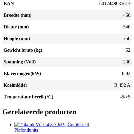
EAN
6017448635613
Breedte (mm)
460
Diepte (mm)
540
Hoogte (mm)
756
Gewicht bruto (kg)
52
Spanning (Volt)
230
El. vermogen(kW)
0,92
Koelmiddel
R 452 A
Temperatuur bereik(°C)
-5/+5
Gerelateerde producten
Plafondunits