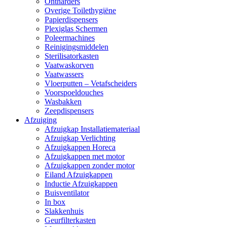
Ontharders
Overige Toilethygiëne
Papierdispensers
Plexiglas Schermen
Poleermachines
Reinigingsmiddelen
Sterilisatorkasten
Vaatwaskorven
Vaatwassers
Vloerputten – Vetafscheiders
Voorspoeldouches
Wasbakken
Zeepdispensers
Afzuiging
Afzuigkap Installatiemateriaal
Afzuigkap Verlichting
Afzuigkappen Horeca
Afzuigkappen met motor
Afzuigkappen zonder motor
Eiland Afzuigkappen
Inductie Afzuigkappen
Buisventilator
In box
Slakkenhuis
Geurfilterkasten