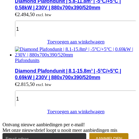
Diamond Plafondunit | 5.8-11.8m³ | -5°C/+5°C |
|
0.58kW | 230V | 880x700x390/520mm
400V
€
2.494,50
excl. btw
|
1110x930x440/620mm
Diamond
quantity
Plafondunit
|
5.8-
Toevoegen aan winkelwagen
11.8m³
|
-5°C/+5°C
Plafondunits
|
0.58kW
Diamond Plafondunit | 8.1-15.8m³ | -5°C/+5°C |
|
0.69kW | 230V | 880x700x390/520mm
230V
€
2.815,50
excl. btw
|
880x700x390/520mm
Diamond
quantity
Plafondunit
|
8.1-
Toevoegen aan winkelwagen
15.8m³
|
Ontvang nieuwe aanbiedingen per e-mail!
-5°C/+5°C
Met onze nieuwsbrief loopt u nooit meer aanbiedingen mis
|
0.69kW
AANMELDEN