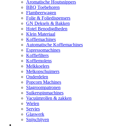
Aromatische Houtsnippers
BBQ Toebehoren
Flambeerwagen
Folie & Foliedispensers
GN Deksels & Bakken
Hotel Benodigdheden
Klein Materiaal
Koffiemachines
Automatische Koffiemachines
Espressomachines
Koffiefilters
Koffiemolens
Melkkoelers
Melkopschuimers
Onderdelen
Popcorn Machines
Slagroompatronen
Suikerspinmachines
Vacuümrollen & zakken
Wielen
Servies
Glaswerk
Snijschijven