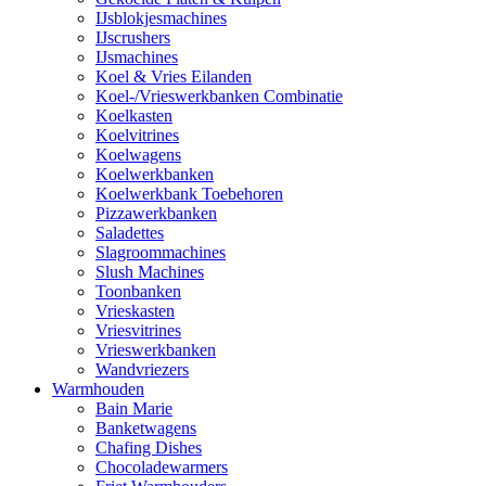
IJsblokjesmachines
IJscrushers
IJsmachines
Koel & Vries Eilanden
Koel-/Vrieswerkbanken Combinatie
Koelkasten
Koelvitrines
Koelwagens
Koelwerkbanken
Koelwerkbank Toebehoren
Pizzawerkbanken
Saladettes
Slagroommachines
Slush Machines
Toonbanken
Vrieskasten
Vriesvitrines
Vrieswerkbanken
Wandvriezers
Warmhouden
Bain Marie
Banketwagens
Chafing Dishes
Chocoladewarmers