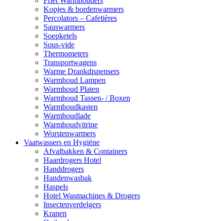
Friet Warmhouders
Kopjes & bordenwarmers
Percolators – Cafetières
Sauswarmers
Soepketels
Sous-vide
Thermometers
Transportwagens
Warme Drankdispensers
Warmhoud Lampen
Warmhoud Platen
Warmhoud Tassen- / Boxen
Warmhoudkasten
Warmhoudlade
Warmhoudvitrine
Worstenwarmers
Vaatwassers en Hygiëne
Afvalbakken & Containers
Haardrogers Hotel
Handdrogers
Handenwasbak
Haspels
Hotel Wasmachines & Drogers
Insectenverdelgers
Kranen