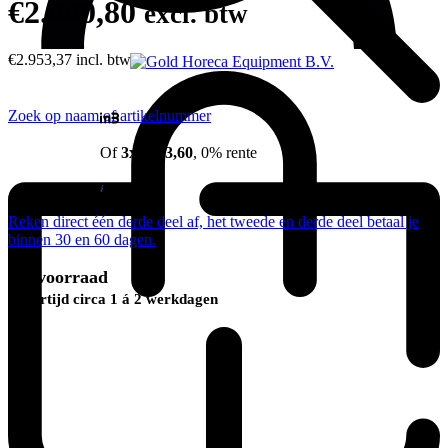
€
2.440,80
excl. btw
€
2.953,37
incl. btw
Zoek op naam of artikelnummer
Of
3x €813,60
, 0% rente
Reken direct één derde deel af, het tweede en derde deel betaal je
binnen 30 en 60 dagen.
Op voorraad
Levertijd circa 1 á 2 werkdagen