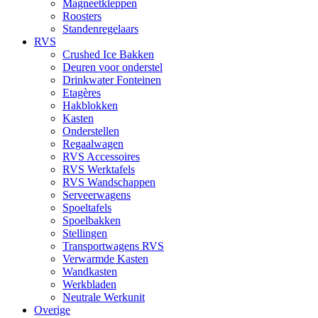
Magneetkleppen
Roosters
Standenregelaars
RVS
Crushed Ice Bakken
Deuren voor onderstel
Drinkwater Fonteinen
Etagères
Hakblokken
Kasten
Onderstellen
Regaalwagen
RVS Accessoires
RVS Werktafels
RVS Wandschappen
Serveerwagens
Spoeltafels
Spoelbakken
Stellingen
Transportwagens RVS
Verwarmde Kasten
Wandkasten
Werkbladen
Neutrale Werkunit
Overige