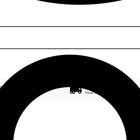
gemak
Gratis bezorging
3 termijnen 0% rente
Vanaf € 100,-