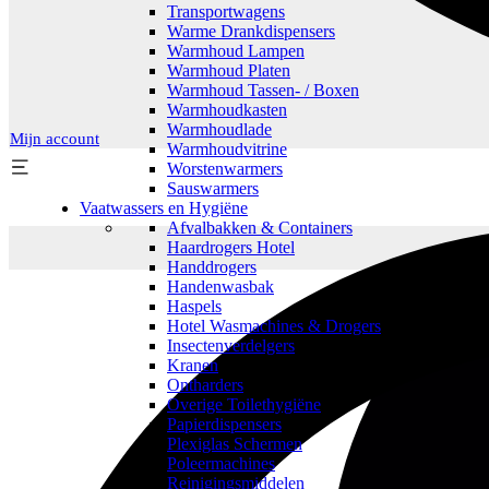
Transportwagens
Warme Drankdispensers
Warmhoud Lampen
Warmhoud Platen
Warmhoud Tassen- / Boxen
Warmhoudkasten
Warmhoudlade
Mijn account
Warmhoudvitrine
Worstenwarmers
Sauswarmers
Vaatwassers en Hygiëne
Afvalbakken & Containers
Haardrogers Hotel
Handdrogers
Handenwasbak
Haspels
Hotel Wasmachines & Drogers
Insectenverdelgers
Kranen
Ontharders
Overige Toilethygiëne
Papierdispensers
Plexiglas Schermen
Poleermachines
Reinigingsmiddelen