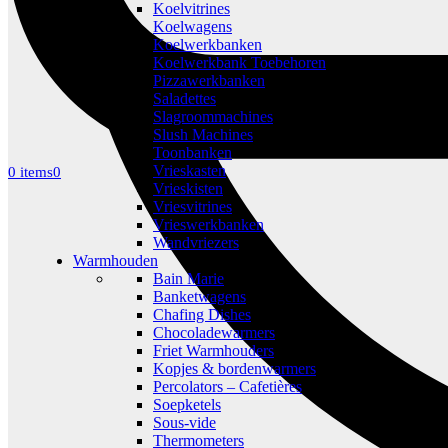
Koelvitrines
Koelwagens
Koelwerkbanken
Koelwerkbank Toebehoren
Pizzawerkbanken
Saladettes
Slagroommachines
Slush Machines
Toonbanken
Vrieskasten
0 items
0
Vrieskisten
Vriesvitrines
Vrieswerkbanken
Wandvriezers
Warmhouden
Bain Marie
Banketwagens
Chafing Dishes
Chocoladewarmers
Friet Warmhouders
Kopjes & bordenwarmers
Percolators – Cafetières
Soepketels
Sous-vide
Thermometers