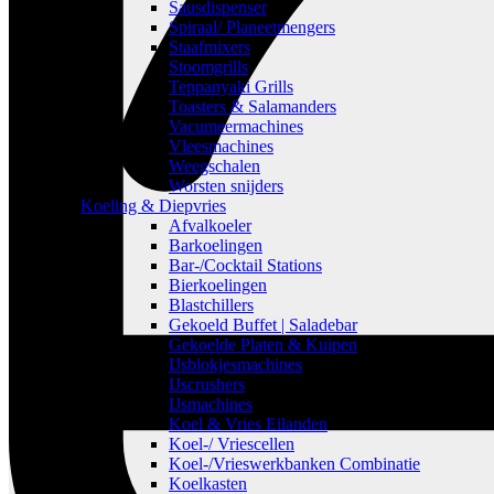
Sausdispenser
Spiraal/ Planeetmengers
Staafmixers
Stoomgrills
Teppanyaki Grills
Toasters & Salamanders
Vacumeermachines
Vleesmachines
Weegschalen
Worsten snijders
Koeling & Diepvries
Afvalkoeler
Barkoelingen
Bar-/Cocktail Stations
Bierkoelingen
Blastchillers
Gekoeld Buffet | Saladebar
Gekoelde Platen & Kuipen
IJsblokjesmachines
IJscrushers
IJsmachines
Koel & Vries Eilanden
Koel-/ Vriescellen
Koel-/Vrieswerkbanken Combinatie
Koelkasten