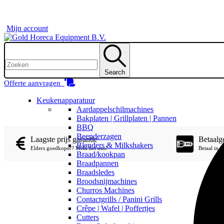
Mijn account
Search
Offerte aanvragen
Keukenapparatuur
Aardappelschilmachines
Bakplaten | Grillplaten | Pannen
BBQ
Beenderzagen
Laagste prijs garantie
Betaal
Blenders & Milkshakers
Elders goedkoper? Meld het ons!
Betaal in 
Braad/kookpan
Braadpannen
Braadsledes
Broodsnijmachines
Churros Machines
Contactgrills / Panini Grills
Crêpe | Wafel | Poffertjes
Cutters