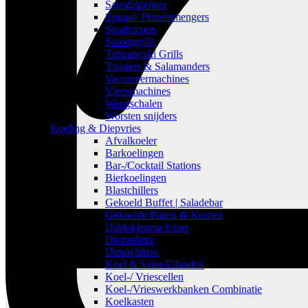
Sausdispenser
Spiraal/ Planeetmengers
Staafmixers
Stoomgrills
Teppanyaki Grills
Toasters & Salamanders
Vacumeermachines
Vleesmachines
Weegschalen
Worsten snijders
Koeling & Diepvries
Afvalkoeler
Barkoelingen
Bar-/Cocktail Stations
Bierkoelingen
Blastchillers
Gekoeld Buffet | Saladebar
Gekoelde Platen & Kuipen
IJsblokjesmachines
IJscrushers
IJsmachines
Koel & Vries Eilanden
Koel-/ Vriescellen
Koel-/Vrieswerkbanken Combinatie
Koelkasten