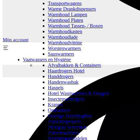
Transportwagens
Warme Drankdispensers
Warmhoud Lampen
Warmhoud Platen
Warmhoud Tassen- / Boxen
Warmhoudkasten
Warmhoudlade
Mijn account
Warmhoudvitrine
Worstenwarmers
Sauswarmers
Vaatwassers en Hygiëne
Afvalbakken & Containers
Haardrogers Hotel
Handdrogers
Handenwasbak
Haspels
Hotel Wasmachines & Drogers
Insectenverdelgers
Kranen
Ontharders
Overige Toilethygiëne
Papierdispensers
Plexiglas Schermen
Poleermachines
Reinigingsmiddelen