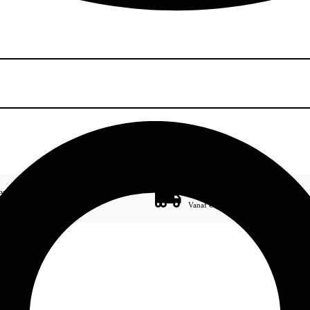
gemak
Gratis bezorging
3 termijnen 0% rente
Vanaf € 100,-