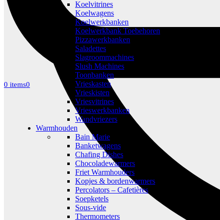
Koelvitrines
Koelwagens
Koelwerkbanken
Koelwerkbank Toebehoren
Pizzawerkbanken
Saladettes
Slagroommachines
Slush Machines
Toonbanken
Vrieskasten
0 items
0
Vrieskisten
Vriesvitrines
Vrieswerkbanken
Wandvriezers
Warmhouden
Bain Marie
Banketwagens
Chafing Dishes
Chocoladewarmers
Friet Warmhouders
Kopjes & bordenwarmers
Percolators – Cafetières
Soepketels
Sous-vide
Thermometers