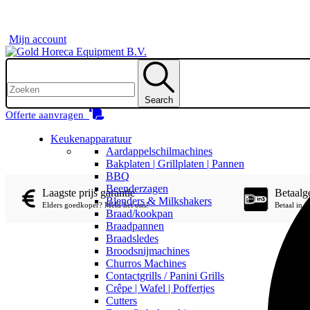
Mijn account
Search
Offerte aanvragen
Keukenapparatuur
Aardappelschilmachines
Bakplaten | Grillplaten | Pannen
BBQ
Beenderzagen
Laagste prijs garantie
Betaal
Blenders & Milkshakers
Elders goedkoper? Meld het ons!
Betaal in 
Braad/kookpan
Braadpannen
Braadsledes
Broodsnijmachines
Churros Machines
Contactgrills / Panini Grills
Crêpe | Wafel | Poffertjes
Cutters