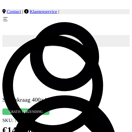
Contact
|
Klantenservice
|
Stormkraag 400×400
GRATIS VERZENDING
SKU:
7216.0460
€
140,00
excl. btw