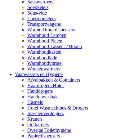
Sauswarmers
Soepketels
Sous-vide
Thermometers
Transportwagens
Warme Drankdispensers
Warmhoud Lampen
Warmhoud Platen
Warmhoud Tassen- / Boxen
Warmhoudkasten
Warmhoudlade
Warmhoudvitrine
Worstenwarmers
Vaatwassers en Hygiëne
Afvalbakken & Containers
Haardrogers Hotel
Handdrogers
Handenwasbak
Haspels
Hotel Wasmachines & Drogers
Insectenverdelgers
Kranen
Ontharders
Overige Toilethygiëne
Papierdispensers