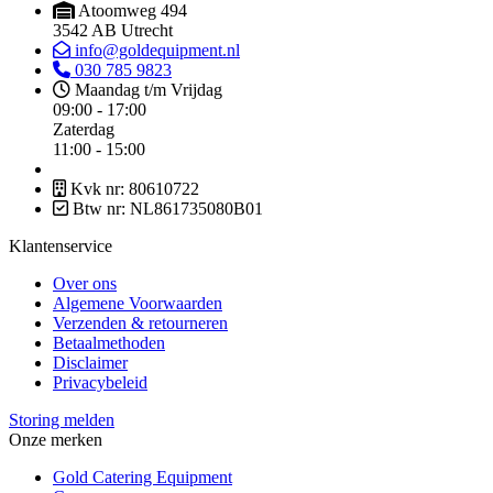
Atoomweg 494
3542 AB Utrecht
info@goldequipment.nl
030 785 9823
Maandag t/m Vrijdag
09:00 - 17:00
Zaterdag
11:00 - 15:00
Kvk nr: 80610722
Btw nr: NL861735080B01
Klantenservice
Over ons
Algemene Voorwaarden
Verzenden & retourneren
Betaalmethoden
Disclaimer
Privacybeleid
Storing melden
Onze merken
Gold Catering Equipment