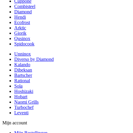
Cuppone
Combisteel
Diamond
Hendi
Ecofrost
Arktic
Giorik
Qusinox
Spidocook
Unninox
Diverso by Diamond
Kalando
Dibeksan
Bartscher
Rational
Sola
Hoshizaki
Hobart
Naomi Grills
Turbochef
Leventi
Mijn account
Mijn Bestellingen