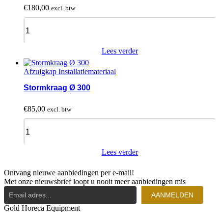
€
180,00
excl. btw
Verloopstuk
Vierkant-
rond
Ø
Lees verder
350
quantity
Afzuigkap Installatiemateriaal
Stormkraag Ø 300
€
85,00
excl. btw
Stormkraag
Ø
300
quantity
Lees verder
Ontvang nieuwe aanbiedingen per e-mail!
Met onze nieuwsbrief loopt u nooit meer aanbiedingen mis
AANMELDEN
Gold Horeca Equipment