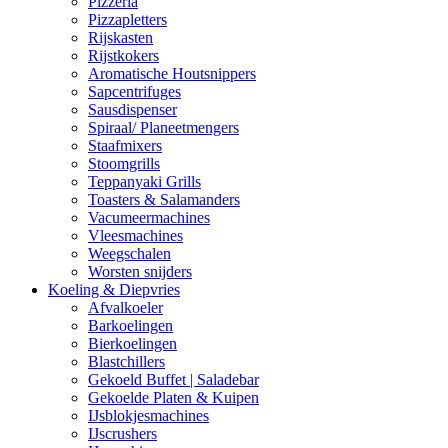
Pizzeria
Pizzapletters
Rijskasten
Rijstkokers
Aromatische Houtsnippers
Sapcentrifuges
Sausdispenser
Spiraal/ Planeetmengers
Staafmixers
Stoomgrills
Teppanyaki Grills
Toasters & Salamanders
Vacumeermachines
Vleesmachines
Weegschalen
Worsten snijders
Koeling & Diepvries
Afvalkoeler
Barkoelingen
Bierkoelingen
Blastchillers
Gekoeld Buffet | Saladebar
Gekoelde Platen & Kuipen
IJsblokjesmachines
IJscrushers