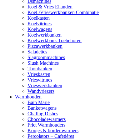
IJsmachines
Koel & Vries Eilanden
Koel-/Vrieswerkbanken Combinatie
Koelkasten
Koelvitrines
Koelwagens
Koelwerkbanken
Koelwerkbank Toebehoren
Pizzawerkbanken
Saladettes
Slagroommachines
Slush Machines
Toonbanken
Vrieskasten
Vriesvitrines
Vrieswerkbanken
Wandvriezers
Warmhouden
Bain Marie
Banketwagens
Chafing Dishes
Chocoladewarmers
Friet Warmhouders
Kopjes & bordenwarmers
Percolators – Cafetières