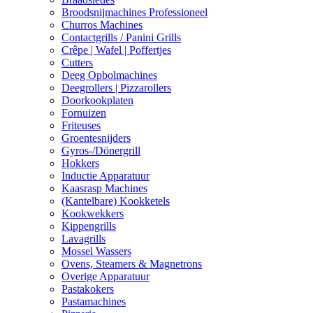
Broodsnijmachines Professioneel
Churros Machines
Contactgrills / Panini Grills
Crêpe | Wafel | Poffertjes
Cutters
Deeg Opbolmachines
Deegrollers | Pizzarollers
Doorkookplaten
Fornuizen
Friteuses
Groentesnijders
Gyros-/Dönergrill
Hokkers
Inductie Apparatuur
Kaasrasp Machines
(Kantelbare) Kookketels
Kookwekkers
Kippengrills
Lavagrills
Mossel Wassers
Ovens, Steamers & Magnetrons
Overige Apparatuur
Pastakokers
Pastamachines