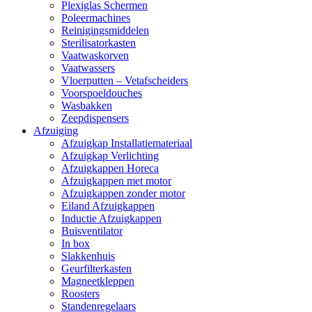
Plexiglas Schermen
Poleermachines
Reinigingsmiddelen
Sterilisatorkasten
Vaatwaskorven
Vaatwassers
Vloerputten – Vetafscheiders
Voorspoeldouches
Wasbakken
Zeepdispensers
Afzuiging
Afzuigkap Installatiemateriaal
Afzuigkap Verlichting
Afzuigkappen Horeca
Afzuigkappen met motor
Afzuigkappen zonder motor
Eiland Afzuigkappen
Inductie Afzuigkappen
Buisventilator
In box
Slakkenhuis
Geurfilterkasten
Magneetkleppen
Roosters
Standenregelaars