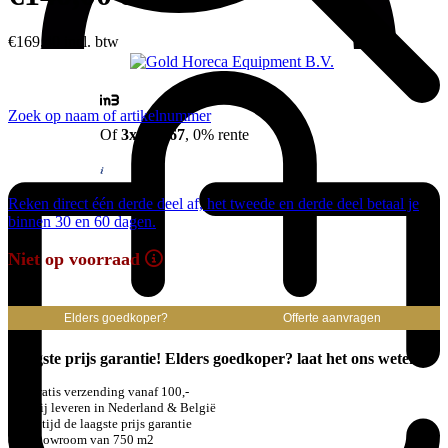
€
169,40
incl. btw
Zoek op naam of artikelnummer
Of
3x €46,67
, 0% rente
Reken direct één derde deel af, het tweede en derde deel betaal je
binnen 30 en 60 dagen.
Niet op voorraad
Elders goedkoper?
Offerte aanvragen
Laagste prijs garantie! Elders goedkoper? laat het ons weten
Gratis verzending vanaf 100,-
Wij leveren in Nederland & België
Altijd de laagste prijs garantie
Showroom van 750 m2