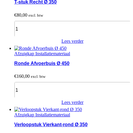
T-stuk Recht Ø 350
€
80,00
excl. btw
T-
stuk
Recht
Ø
Lees verder
350
quantity
Afzuigkap Installatiemateriaal
Ronde Afvoerbuis Ø 450
€
160,00
excl. btw
Ronde
Afvoerbuis
Ø
450
Lees verder
quantity
Afzuigkap Installatiemateriaal
Verloopstuk Vierkant-rond Ø 350