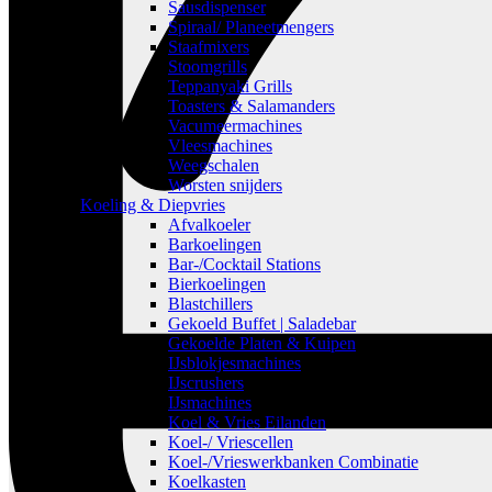
Sausdispenser
Spiraal/ Planeetmengers
Staafmixers
Stoomgrills
Teppanyaki Grills
Toasters & Salamanders
Vacumeermachines
Vleesmachines
Weegschalen
Worsten snijders
Koeling & Diepvries
Afvalkoeler
Barkoelingen
Bar-/Cocktail Stations
Bierkoelingen
Blastchillers
Gekoeld Buffet | Saladebar
Gekoelde Platen & Kuipen
IJsblokjesmachines
IJscrushers
IJsmachines
Koel & Vries Eilanden
Koel-/ Vriescellen
Koel-/Vrieswerkbanken Combinatie
Koelkasten