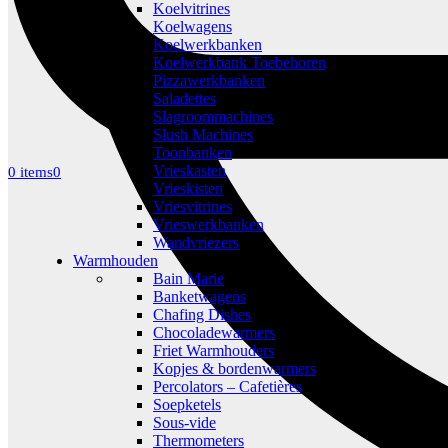
Koelvitrines
Koelwagens
Koelwerkbanken
Koelwerkbank Toebehoren
Pizzawerkbanken
Saladettes
Slagroommachines
Slush Machines
Toonbanken
Vrieskasten
0 items
0
Vrieskisten
Vriesvitrines
Vrieswerkbanken
Wandvriezers
Warmhouden
Bain Marie
Banketwagens
Chafing Dishes
Chocoladewarmers
Friet Warmhouders
Kopjes & bordenwarmers
Percolators – Cafetières
Soepketels
Sous-vide
Thermometers