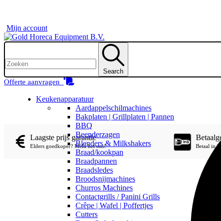
Mijn account
Search
Offerte aanvragen
Keukenapparatuur
Aardappelschilmachines
Bakplaten | Grillplaten | Pannen
BBQ
Beenderzagen
Laagste prijs garantie
Betaal
Blenders & Milkshakers
Elders goedkoper? Meld het ons!
Betaal in 
Braad/kookpan
Braadpannen
Braadsledes
Broodsnijmachines
Churros Machines
Contactgrills / Panini Grills
Crêpe | Wafel | Poffertjes
Cutters