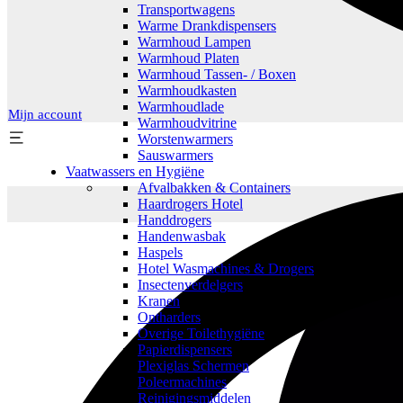
Transportwagens
Warme Drankdispensers
Warmhoud Lampen
Warmhoud Platen
Warmhoud Tassen- / Boxen
Warmhoudkasten
Warmhoudlade
Mijn account
Warmhoudvitrine
Worstenwarmers
Sauswarmers
Vaatwassers en Hygiëne
Afvalbakken & Containers
Haardrogers Hotel
Handdrogers
Handenwasbak
Haspels
Hotel Wasmachines & Drogers
Insectenverdelgers
Kranen
Ontharders
Overige Toilethygiëne
Papierdispensers
Plexiglas Schermen
Poleermachines
Reinigingsmiddelen