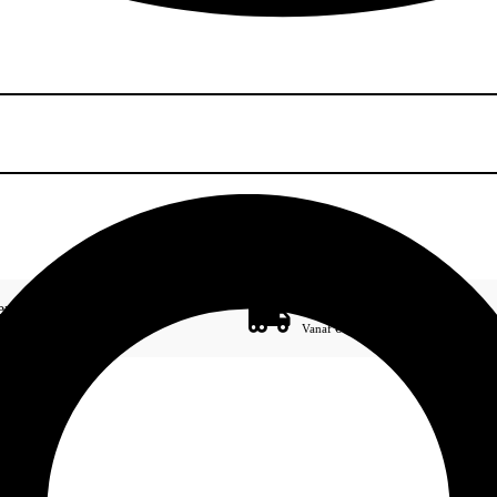
gemak
Gratis bezorging
3 termijnen 0% rente
Vanaf € 100,-